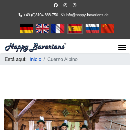
+49 (0)8104 888-750
info@happy-bavarians.de
Seleccione su idioma
Está aquí:
Inicio
Cuerno Alpino