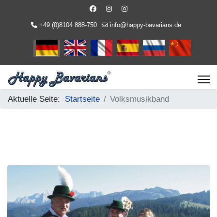
+49 (0)8104 888-750
info@happy-bavarians.de
Sprache auswählen
Aktuelle Seite:
Startseite
Volksmusikband